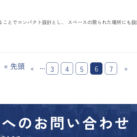
ことでコンパクト設計とし、 スペースの限られた場所にも設
« 先頭
...
6
3
4
5
7
«
»
所への
お問い合わせ