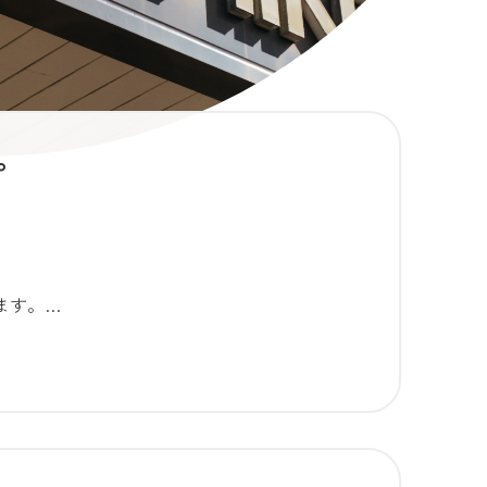
プ
ます。…