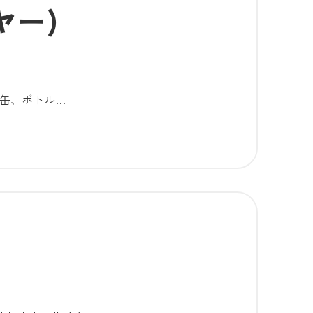
ヤー)
、缶、ボトル…