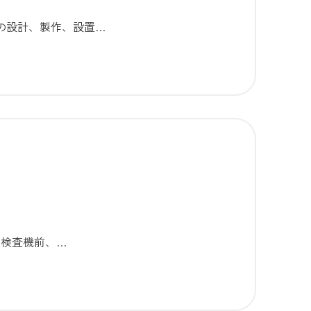
の設計、製作、設置…
 検査機前、…