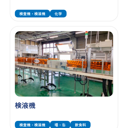
検査機・検液機
化学
検液機
検査機・検液機
壜・缶
飲食料