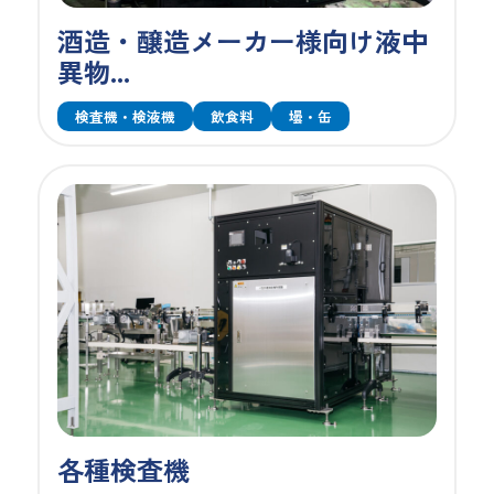
酒造・醸造メーカー様向け液中
異物...
検査機・検液機
飲食料
壜・缶
各種検査機