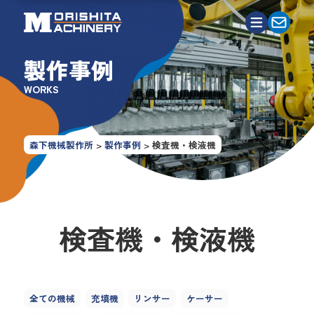
製作事例
WORKS
森下機械製作所
>
製作事例
>
検査機・検液機
検査機・検液機
全ての機械
充填機
リンサー
ケーサー