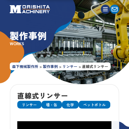
製作事例
WORKS
森下機械製作所
>
製作事例
>
リンサー
>
直線式リンサー
直線式リンサー
リンサー
壜・缶
化学
ペットボトル